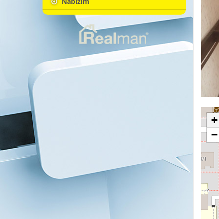
Nabízím
+
−