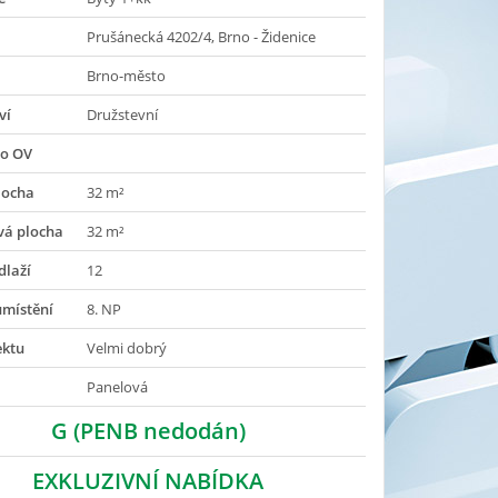
Prušánecká 4202/4, Brno - Židenice
Brno-město
ví
Družstevní
do OV
locha
32 m²
vá plocha
32 m²
dlaží
12
umístění
8. NP
ektu
Velmi dobrý
Panelová
G (PENB nedodán)
EXKLUZIVNÍ NABÍDKA