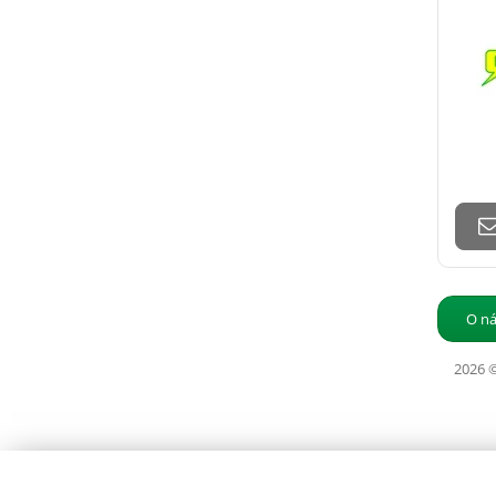
O ná
2026 ©