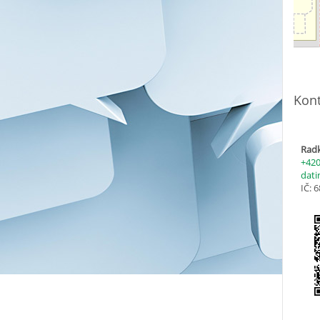
Kont
Radk
+420
dati
IČ: 