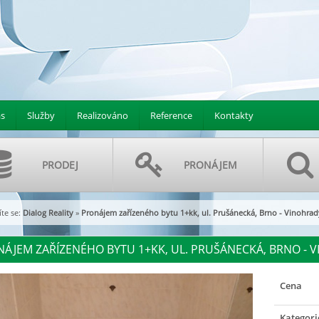
s
Služby
Realizováno
Reference
Kontakty
PRODEJ
PRONÁJEM
te se:
Dialog Reality
»
Pronájem zařízeného bytu 1+kk, ul. Prušánecká, Brno - Vinohrad
ÁJEM ZAŘÍZENÉHO BYTU 1+KK, UL. PRUŠÁNECKÁ, BRNO - VI
Cena
Kategori