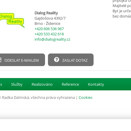
přípojka U
Majitelé p
Byt je urč
Dialog Reality
bez domácí
Gajdošova 4392/7
Brno - Židenice
+420 606 536 967
+420 533 432 618
info@dialogreality.cz
ODESLAT E-MAILEM
ZASLAT DOTAZ
s
Služby
Realizováno
Reference
Kontakty
 Radka Datinská, všechna práva vyhrazena |
Cookies