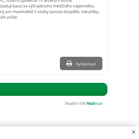
PC, funkční společná TV anténa v domě.
ožadují kauci ve výši jednoho měsíčního nájemného.
ený pro maximálně 2 osoby (pouze dospělé), nekuřáky,
ch zvířat.
Vytisknout
Realitní SW
Real
man
×