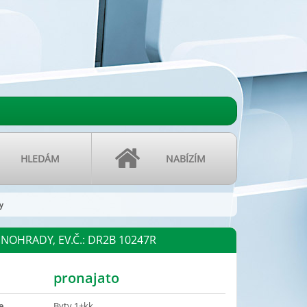
HLEDÁM
NABÍZÍM
y
NOHRADY, EV.Č.: DR2B 10247R
pronajato
e
Byty 1+kk