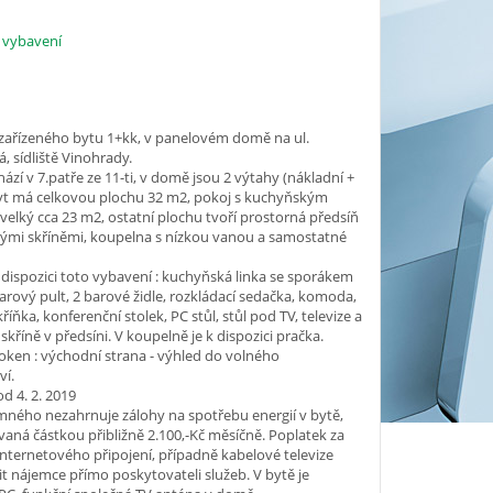
 vybavení
zařízeného bytu 1+kk, v panelovém domě na ul.
, sídliště Vinohrady.
hází v 7.patře ze 11-ti, v domě jsou 2 výtahy (nákladní +
byt má celkovou plochu 32 m2, pokoj s kuchyňským
velký cca 23 m2, ostatní plochu tvoří prostorná předsíň
nými skříněmi, koupelna s nízkou vanou a samostatné
k dispozici toto vybavení : kuchyňská linka se sporákem
 barový pult, 2 barové židle, rozkládací sedačka, komoda,
říňka, konferenční stolek, PC stůl, stůl pod TV, televize a
skříně v předsíni. V koupelně je k dispozici pračka.
oken : východní strana - výhled do volného
ví.
od 4. 2. 2019
ného nezahrnuje zálohy na spotřebu energií v bytě,
aná částkou přibližně 2.100,-Kč měsíčně. Poplatek za
internetového připojení, případně kabelové televize
t nájemce přímo poskytovateli služeb. V bytě je