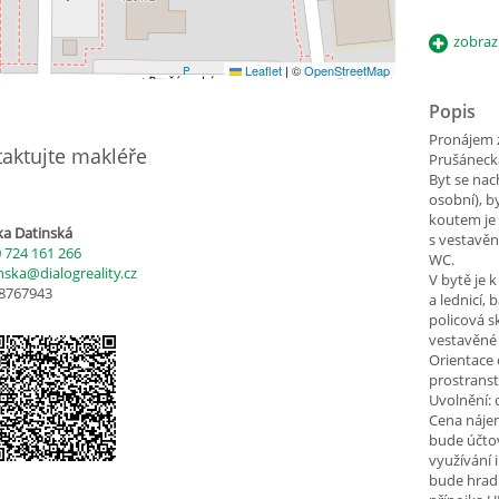
zobraz
Leaflet
|
©
OpenStreetMap
Popis
Pronájem 
aktujte makléře
Prušánecká
Byt se nac
osobní), 
koutem je 
a Datinská
s vestavě
 724 161 266
WC.
nska@dialogreality.cz
V bytě je 
68767943
a lednicí,
policová sk
vestavěné 
Orientace 
prostranst
Uvolnění: 
Cena nájem
bude účtov
využívání 
bude hradi