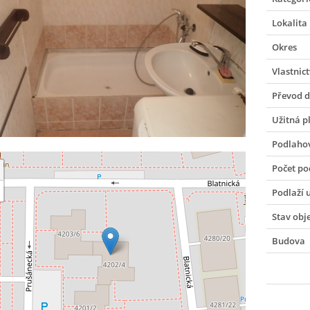
Lokalita
Okres
Vlastnict
Převod 
Užitná p
Podlaho
Počet po
Podlaží 
Stav obj
Budova