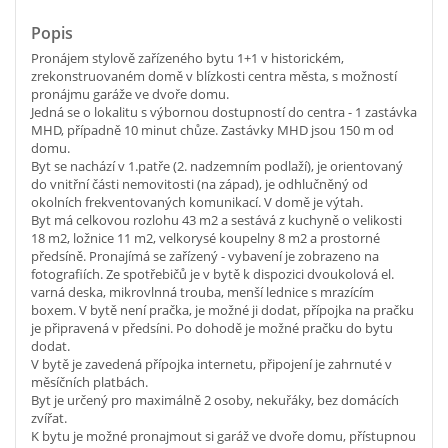
Popis
Pronájem stylově zařízeného bytu 1+1 v historickém,
zrekonstruovaném domě v blízkosti centra města, s možností
pronájmu garáže ve dvoře domu.
Jedná se o lokalitu s výbornou dostupností do centra - 1 zastávka
MHD, případně 10 minut chůze. Zastávky MHD jsou 150 m od
domu.
Byt se nachází v 1.patře (2. nadzemním podlaží), je orientovaný
do vnitřní části nemovitosti (na západ), je odhlučněný od
okolních frekventovaných komunikací. V domě je výtah.
Byt má celkovou rozlohu 43 m2 a sestává z kuchyně o velikosti
18 m2, ložnice 11 m2, velkorysé koupelny 8 m2 a prostorné
předsíně. Pronajímá se zařízený - vybavení je zobrazeno na
fotografiích. Ze spotřebičů je v bytě k dispozici dvoukolová el.
varná deska, mikrovlnná trouba, menší lednice s mrazícím
boxem. V bytě není pračka, je možné ji dodat, přípojka na pračku
je připravená v předsíni. Po dohodě je možné pračku do bytu
dodat.
V bytě je zavedená přípojka internetu, připojení je zahrnuté v
měsíčních platbách.
Byt je určený pro maximálně 2 osoby, nekuřáky, bez domácích
zvířat.
K bytu je možné pronajmout si garáž ve dvoře domu, přístupnou