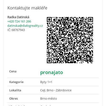
Kontaktujte makléře
Radka Datinská
+420 724 161 266
datinska@dialogreality.cz
IČ: 68767943
Cena
pronajato
Kategorie
Byty 1+1
Lokalita
Cejl, Brno - Zábrdovice
Okres
Brno-město