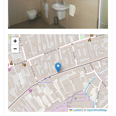
+
−
Leaflet
|
©
OpenStreetMap