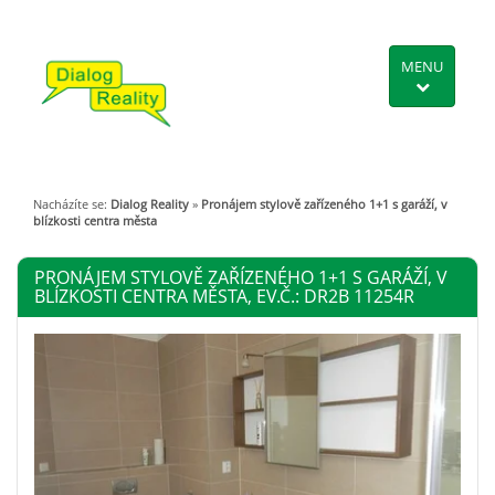
MENU
Nacházíte se:
Dialog Reality
»
Pronájem stylově zařízeného 1+1 s garáží, v
blízkosti centra města
PRONÁJEM STYLOVĚ ZAŘÍZENÉHO 1+1 S GARÁŽÍ, V
BLÍZKOSTI CENTRA MĚSTA, EV.Č.: DR2B 11254R