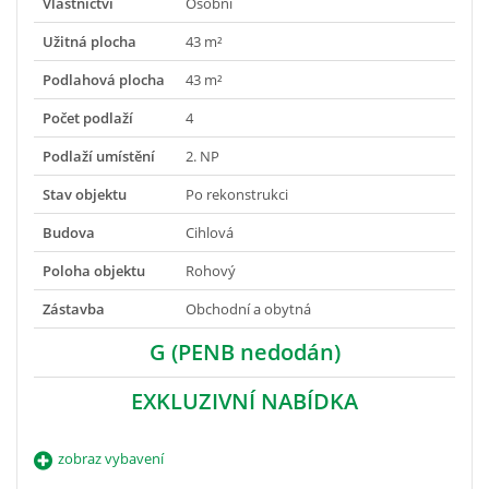
Vlastnictví
Osobní
Užitná plocha
43 m²
Podlahová plocha
43 m²
Počet podlaží
4
Podlaží umístění
2. NP
Stav objektu
Po rekonstrukci
Budova
Cihlová
Poloha objektu
Rohový
Zástavba
Obchodní a obytná
G (PENB nedodán)
EXKLUZIVNÍ NABÍDKA
zobraz vybavení