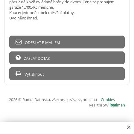
přes 2 dálkově ovládané brány do dvora. Cena za pronájem
garáže 1.700,-Kč měsíčně.
Kauce: jednonásobek měsíční platby.
Uvolnění: ihned.
ODESLAT E-MAILEM
ZASLAT DOTAZ
Vytisknout
2026 © Radka Datinská, všechna práva vyhrazena |
Cookies
Realitní SW
Real
man
×