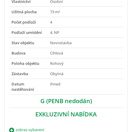
Vlastnictví
Osobní
Užitná plocha
73 m²
Počet podlaží
4
Podlaží umístění
4. NP
Stav objektu
Novostavba
Budova
Cihlová
Poloha objektu
Rohový
Zástavba
Obytná
Datum
Ihned
nastěhování
G (PENB nedodán)
EXKLUZIVNÍ NABÍDKA
zobraz vybavení