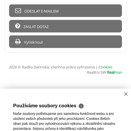
ODESLAT E-MAILEM
ZASLAT DOTAZ
Vytisknout
2026 © Radka Datinská, všechna práva vyhrazena |
Cookies
Realitní SW
Real
man
×
Používáme soubory cookies
ℹ
Naše soubory potřebujeme pro samotnou funkčnost webu a pro
uložení vašich předvoleb při jeho procházení. Cookies třetích
stran pak slouží pro vyhodnocování výkonu a zkvalitnění obsahu
prezentace. Nejsou určeny k identifikaci návštěvníka jako