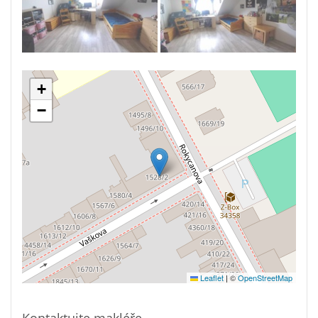
+
−
Leaflet
|
©
OpenStreetMap