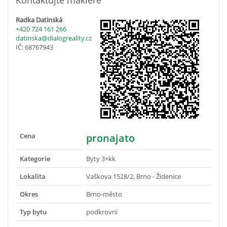
Kontaktujte makléře
Radka Datinská
+420 724 161 266
datinska@dialogreality.cz
IČ: 68767943
Cena
pronajato
Kategorie
Byty 3+kk
Lokalita
Vaškova 1528/2, Brno - Židenice
Okres
Brno-město
Typ bytu
podkrovní