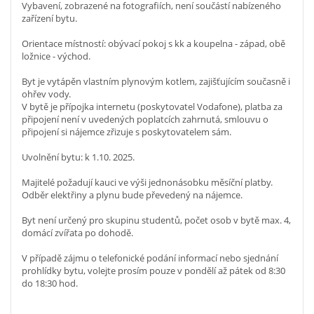
Vybavení, zobrazené na fotografiích, není součástí nabízeného
zařízení bytu.
Orientace místností: obývací pokoj s kk a koupelna - západ, obě
ložnice - východ.
Byt je vytápěn vlastním plynovým kotlem, zajišťujícím současně i
ohřev vody.
V bytě je přípojka internetu (poskytovatel Vodafone), platba za
připojení není v uvedených poplatcích zahrnutá, smlouvu o
připojení si nájemce zřizuje s poskytovatelem sám.
Uvolnění bytu: k 1.10. 2025.
Majitelé požadují kauci ve výši jednonásobku měsíční platby.
Odběr elektřiny a plynu bude převedený na nájemce.
Byt není určený pro skupinu studentů, počet osob v bytě max. 4,
domácí zvířata po dohodě.
V případě zájmu o telefonické podání informací nebo sjednání
prohlídky bytu, volejte prosím pouze v pondělí až pátek od 8:30
do 18:30 hod.