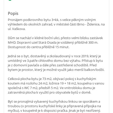
Popis
Pronájem podkrovního bytu 3+kk, s velice pěkným volným
výhledem do okolních zahrad, v městské části Brno - Židenice, na
ul. Vaškova.
Dům se nachází v klidné boční ulici, přesto velmi blízku zastávek
MHD. Dopravní uzel Stará Osada je vzdálený přibližně 300 m.
Dostupnost do centra přibližně 15 minut.
Jedná se o byt, dostavěný a zkolaudovaný v roce 2019, který je
umístěný ve 3.patře cihlového domu bez výtahu. Přístup k bytu
je z domovní pavlače a dále přes zastřešené schodiště. Před
bytem je prostor, který je možné využít jako menší balkon/lodžii.
Celková plocha bytu je 73 m2, obývací pokoj s kuchyňským
koutem má rozlohu 24 m2, ložnice 19 + 18 m2, koupelna s vanou
společná s WC 7 m2, předsíň 5 m2. Ve vnitrobloku domu je
zatravněná plocha k využití pro obyvatele bytů v domě.
Byt se pronajímá vybavený kuchyňskou linkou se sporákem a
troubou (v prostoru kuchyňské linky je připravená přípojka na
myčku), v koupelně je k dispozici pračka. Jinak je byt nezřízený.