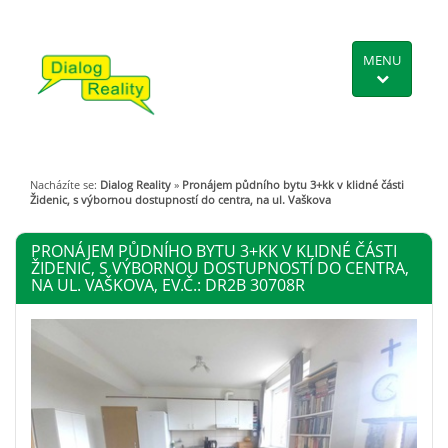
MENU
Nacházíte se:
Dialog Reality
»
Pronájem půdního bytu 3+kk v klidné části
Židenic, s výbornou dostupností do centra, na ul. Vaškova
PRONÁJEM PŮDNÍHO BYTU 3+KK V KLIDNÉ ČÁSTI
ŽIDENIC, S VÝBORNOU DOSTUPNOSTÍ DO CENTRA,
NA UL. VAŠKOVA, EV.Č.: DR2B 30708R