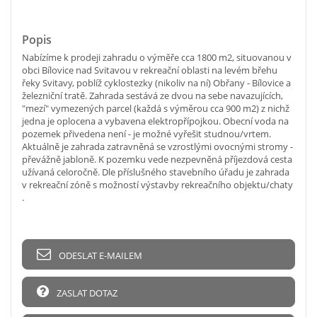
Popis
Nabízíme k prodeji zahradu o výměře cca 1800 m2, situovanou v
obci Bílovice nad Svitavou v rekreační oblasti na levém břehu
řeky Svitavy, poblíž cyklostezky (nikoliv na ní) Obřany - Bílovice a
železniční tratě. Zahrada sestává ze dvou na sebe navazujících,
"mezí" vymezených parcel (každá s výměrou cca 900 m2) z nichž
jedna je oplocena a vybavena elektropřípojkou. Obecní voda na
pozemek přivedena není - je možné vyřešit studnou/vrtem.
Aktuálně je zahrada zatravněná se vzrostlými ovocnými stromy -
převážně jabloně. K pozemku vede nezpevněná příjezdová cesta
užívaná celoročně. Dle příslušného stavebního úřadu je zahrada
v rekreační zóně s možností výstavby rekreačního objektu/chaty
.
ODESLAT E-MAILEM
ZASLAT DOTAZ