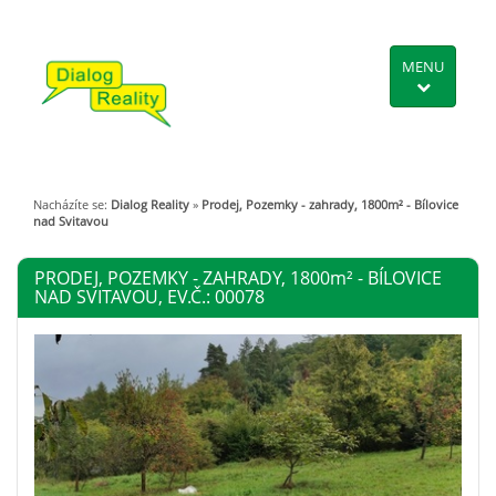
MENU
Nacházíte se:
Dialog Reality
»
Prodej, Pozemky - zahrady, 1800m² - Bílovice
nad Svitavou
PRODEJ, POZEMKY - ZAHRADY, 1800
m²
- BÍLOVICE
NAD SVITAVOU, EV.Č.: 00078