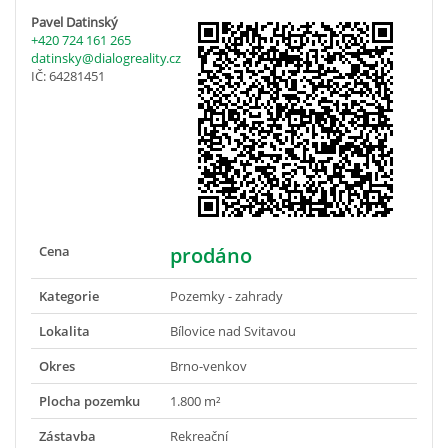
Pavel Datinský
+420 724 161 265
datinsky@dialogreality.cz
IČ: 64281451
Cena
prodáno
Kategorie
Pozemky - zahrady
Lokalita
Bílovice nad Svitavou
Okres
Brno-venkov
Plocha pozemku
1.800 m²
Zástavba
Rekreační