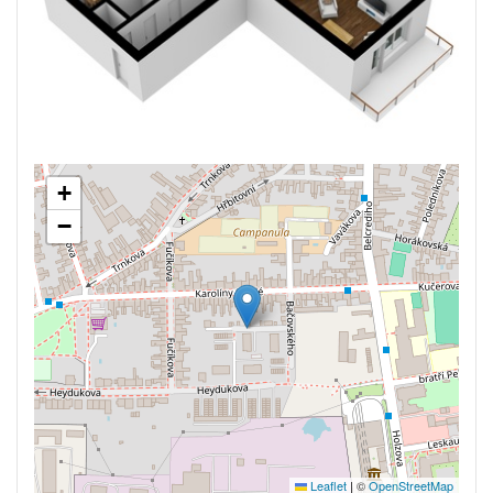
+
−
Leaflet
|
©
OpenStreetMap