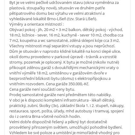
Byt je ve velmi pečlivě udržovaném stavu (okna vyměněna za
plastová, stoupačky nové), situován ve druhém patře
pětipatrového domu bez výtahu ve velmi atraktivní a
vyhledávané lokalitě Brno-Líšeň (tzv. Stará Líšeň).
Výměry a orientace místností :
Obývací pokoj - jih, 20 m2 + 3 m2 balkon, dětský pokoj - východ,
18 m2, ložnice - sever, 16 m2, kuchyně - sever 10 m2, chodba cca
7 m2, koupelna a wc samostatné, zděná sklepní kóje cca 3 m2.
Všechny místnosti mají separátní vstupy a jsou neprůchozí.
Dům je situován v naprosto klidné lokalitě na konci slepé ulice,
okolí domu provedeno v parkové úpravě - trávník a vzrostlé
stromy, pozemek je oplocený. K bytu je možné (nikoliv nutné)
přikoupit zděnou garáž s dvoukřídlými mechanickými vraty o
vnitřní výměře 18 m2, umístěnou v garážovém dvoře v
bezprostřední blízkosti bytu (domu) s elektropřípojkou a
vnitřním rozvodem. Cena garáže 350.000,-Kč.
Cena garáže není součástí ceny bytu.
Prodej samostatné garáže není předmětem této nabídky.
V obci je k dispozici kompletní infrastruktura - lékaři dětský,
praktický, zubní, školky (3x), základní škola 1. i 2. stupeň, nákupy,
restaurace, sport, pošta, úřady, mhd autobusy i tramvaj, spojení
do i z centra Brna včetně nočních hodin.
Velmi dobře dispozičně řešený a pěkný byt dostatečně
prosvětlený přirozeným světlem, umožňující pohodlné bydlení.
Vzhledem ke své poloze a umístění je mimořádně vhodný pro