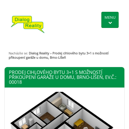
MENU
Nacházíte se:
Dialog Reality
»
Prodej cihlového bytu 3+1 s možností
přikoupení garáže u domu, Brno-Líšeň
PRODEJ CIHLOVÉHO BYTU 3+1 S MOŽNOSTÍ
PŘIKOUPENÍ GARÁŽE U DOMU, BRNO-LÍŠEŇ, EV.Č.:
00018