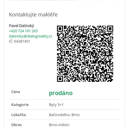
Kontaktujte makléře
Pavel Datinský
+420 724 161 265
datinsky@dialogreality.cz
IČ: 64281451
Cena
prodáno
Kategorie
Byty 3+1
Lokalita
Bačovského, Brno
Okres
Brno-město