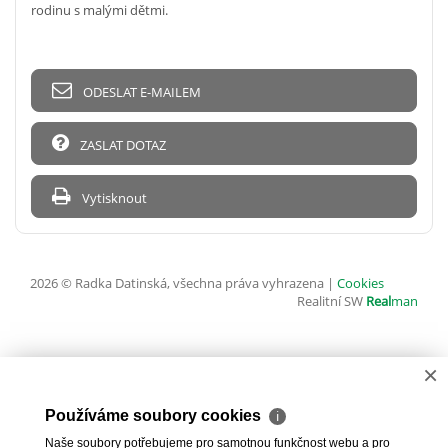
rodinu s malými dětmi.
ODESLAT E-MAILEM
ZASLAT DOTAZ
Vytisknout
2026 © Radka Datinská, všechna práva vyhrazena |
Cookies
Realitní SW
Real
man
×
Používáme soubory cookies
ℹ
Naše soubory potřebujeme pro samotnou funkčnost webu a pro