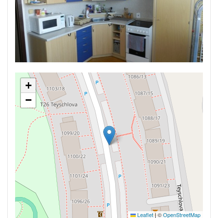
+
−
Leaflet
|
©
OpenStreetMap