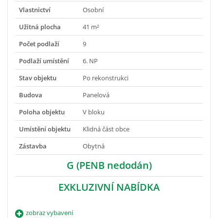
Vlastnictví
Osobní
Užitná plocha
41 m²
Počet podlaží
9
Podlaží umístění
6. NP
Stav objektu
Po rekonstrukci
Budova
Panelová
Poloha objektu
V bloku
Umístění objektu
Klidná část obce
Zástavba
Obytná
G (PENB nedodán)
EXKLUZIVNÍ NABÍDKA
zobraz vybavení