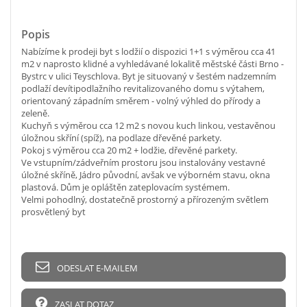
Popis
Nabízíme k prodeji byt s lodžií o dispozici 1+1 s výměrou cca 41
m2 v naprosto klidné a vyhledávané lokalitě městské části Brno -
Bystrc v ulici Teyschlova. Byt je situovaný v šestém nadzemním
podlaží devítipodlažního revitalizovaného domu s výtahem,
orientovaný západním směrem - volný výhled do přírody a
zeleně.
Kuchyň s výměrou cca 12 m2 s novou kuch linkou, vestavěnou
úložnou skříní (spíž), na podlaze dřevěné parkety.
Pokoj s výměrou cca 20 m2 + lodžie, dřevěné parkety.
Ve vstupním/zádveřním prostoru jsou instalovány vestavné
úložné skříně, Jádro původní, avšak ve výborném stavu, okna
plastová. Dům je opláštěn zateplovacím systémem.
Velmi pohodlný, dostatečně prostorný a přírozeným světlem
prosvětlený byt
ODESLAT E-MAILEM
ZASLAT DOTAZ