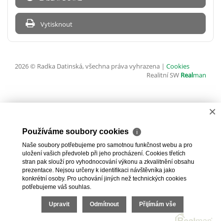
Vytisknout
2026 © Radka Datinská, všechna práva vyhrazena |
Cookies
Realitní SW
Real
man
×
Používáme soubory cookies
ℹ
Naše soubory potřebujeme pro samotnou funkčnost webu a pro
uložení vašich předvoleb při jeho procházení. Cookies třetích
stran pak slouží pro vyhodnocování výkonu a zkvalitnění obsahu
prezentace. Nejsou určeny k identifikaci návštěvníka jako
konkrétní osoby. Pro uchování jiných než technických cookies
potřebujeme váš souhlas.
Upravit
Odmítnout
Přijímám vše