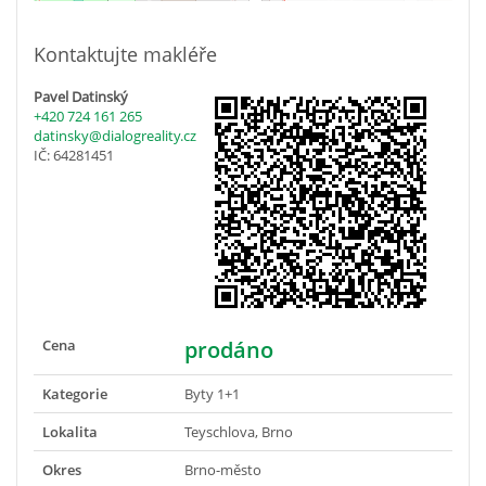
Kontaktujte makléře
Pavel Datinský
+420 724 161 265
datinsky@dialogreality.cz
IČ: 64281451
Cena
prodáno
Kategorie
Byty 1+1
Lokalita
Teyschlova, Brno
Okres
Brno-město