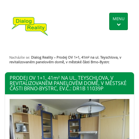
MENU
Nacházíte se:
Dialog Reality
»
Prodej OV 1+1, 41m² na ul. Teyschlova, v
revitalizovaném panelovém domě, v městské části Brno-Bystrc
PRODEJ OV 1+1, 41
m²
NA UL. TEYSCHLOVA, V
REVITALIZOVANÉM PANELOVÉM DOMĚ, V MĚSTSKÉ
ČÁSTI BRNO-BYSTRC, EV.Č.: DR1B 11039P