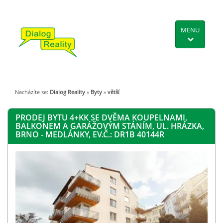
MENU
Nacházíte se:
Dialog Reality
»
Byty
»
větší
PRODEJ BYTU 4+KK SE DVĚMA KOUPELNAMI,
BALKONEM A GARÁŽOVÝM STÁNÍM, UL. HRÁZKA,
BRNO - MEDLÁNKY, EV.Č.: DR1B 40144R