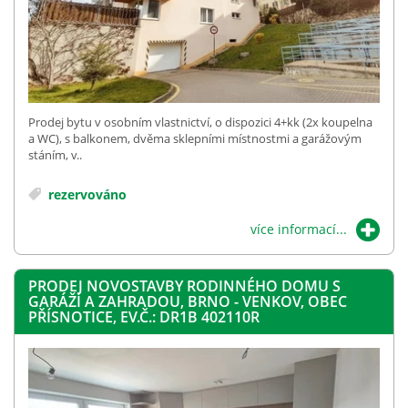
Prodej bytu v osobním vlastnictví, o dispozici 4+kk (2x koupelna
a WC), s balkonem, dvěma sklepními místnostmi a garážovým
stáním, v..
rezervováno
více informací...
PRODEJ NOVOSTAVBY RODINNÉHO DOMU S
GARÁŽÍ A ZAHRADOU, BRNO - VENKOV, OBEC
PŘÍSNOTICE, EV.Č.: DR1B 402110R